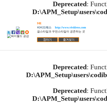
Deprecated
: Funct
D:\APM_Setup\users\codi
9위
비비드레스
http://www.vividress.com
걸스타일과 우먼스타일이 공존하는 곳
Deprecated
: Funct
D:\APM_Setup\users\codibe
Deprecated
: Funct
D:\APM_Setup\users\codi