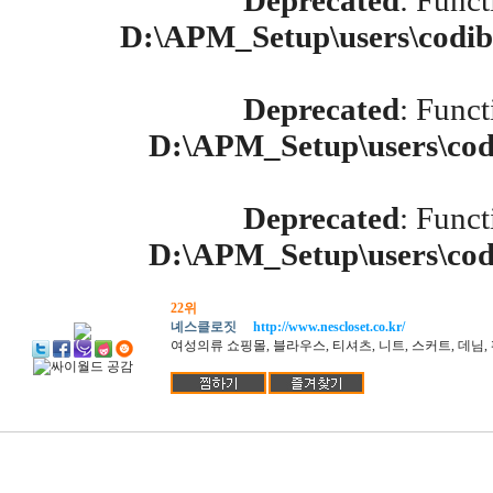
Deprecated
: Funct
D:\APM_Setup\users\codibe
Deprecated
: Funct
D:\APM_Setup\users\codi
Deprecated
: Funct
D:\APM_Setup\users\codi
22위
녜스클로짓
http://www.nescloset.co.kr/
여성의류 쇼핑몰, 블라우스, 티셔츠, 니트, 스커트, 데님, 