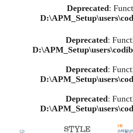
Deprecated
: Funct
D:\APM_Setup\users\codi
Deprecated
: Funct
D:\APM_Setup\users\codibe
Deprecated
: Funct
D:\APM_Setup\users\codi
Deprecated
: Funct
D:\APM_Setup\users\codi
1위
스타일난