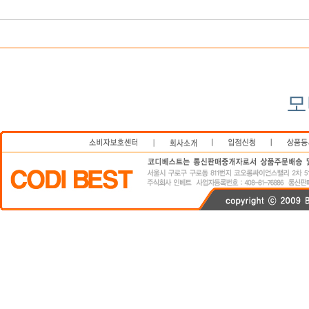
모
연예인쇼핑몰
코디베스트
비키니
스타일난다
가디건
니트
후드티
커플티
정장
코디베
티
커플티
정장
코디베스트닷컴
이영래짱
codibest
codibest.com
스커드 쇼핑몰
청바지