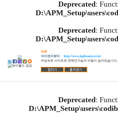
Deprecated
: Funct
D:\APM_Setup\users\codi
Deprecated
: Funct
D:\APM_Setup\users\codi
16위
아이엔지뷰티
http://www.ingbeauty.co.kr/
여성속옷 사이트로 연예인가슴의 비밀이 숨어있습니다,
Deprecated
: Funct
D:\APM_Setup\users\codibe