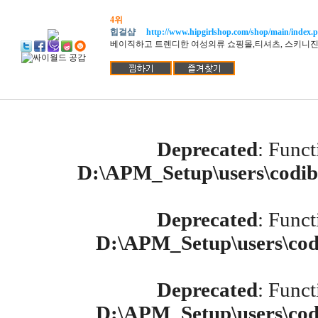
4위
힙걸샵
http://www.hipgirlshop.com/shop/main/index
베이직하고 트렌디한 여성의류 쇼핑몰,티셔츠, 스키니진
Deprecated
: Funct
D:\APM_Setup\users\codibe
Deprecated
: Funct
D:\APM_Setup\users\codi
Deprecated
: Funct
D:\APM_Setup\users\codi