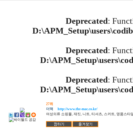
Deprecated
: Funct
D:\APM_Setup\users\codibe
Deprecated
: Funct
D:\APM_Setup\users\codi
Deprecated
: Funct
D:\APM_Setup\users\codi
27위
더맥
http://www.the-mac.co.kr/
여성의류 쇼핑몰, 재킷, 니트, 티셔츠, 스커트, 명품스타일