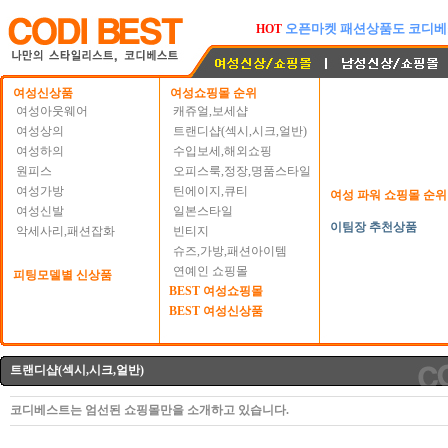
오픈마켓 패션상품도 코디베
HOT
옥션 BEST 여성의류
NEW
옥션의 남성의류 BEST상
COOL
여성신상품
여성쇼핑몰 순위
여성아웃웨어
캐쥬얼,보세샵
여성상의
트랜디샵(섹시,시크,얼반)
여성하의
수입보세,해외쇼핑
원피스
오피스룩,정장,명품스타일
여성가방
틴에이지,큐티
여성 파워 쇼핑몰 순위
여성신발
일본스타일
이팀장 추천상품
악세사리,패션잡화
빈티지
슈즈,가방,패션아이템
연예인 쇼핑몰
피팅모델별 신상품
BEST 여성쇼핑몰
BEST 여성신상품
트랜디샵(섹시,시크,얼반)
코디베스트는 엄선된 쇼핑몰만을 소개하고 있습니다.