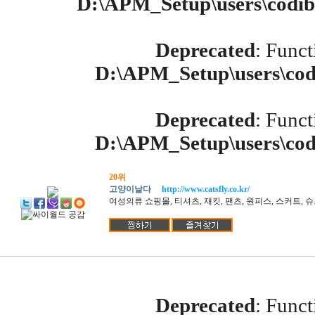
D:\APM_Setup\users\codibe
Deprecated
: Funct
D:\APM_Setup\users\codi
Deprecated
: Funct
D:\APM_Setup\users\codi
20위
고양이날다
http://www.catsfly.co.kr/
여성의류 쇼핑몰, 티셔츠, 재킷, 팬츠, 원피스, 스커트, 슈
Deprecated
: Funct