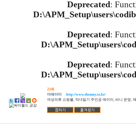
Deprecated
: Funct
D:\APM_Setup\users\codibe
Deprecated
: Funct
D:\APM_Setup\users\codi
Deprecated
: Funct
D:\APM_Setup\users\codi
23위
더에이미
http://www.theamy.co.kr/
여성의류 쇼핑몰, 악녀일기 주인공 에이미, 바니 운영, 재