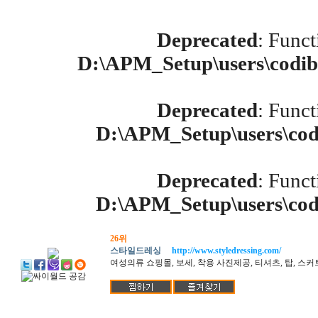
Deprecated
: Funct
D:\APM_Setup\users\codibe
Deprecated
: Funct
D:\APM_Setup\users\codi
Deprecated
: Funct
D:\APM_Setup\users\codi
26위
스타일드레싱
http://www.styledressing.com/
여성의류 쇼핑몰, 보세, 착용 사진제공, 티셔츠, 탑, 스커