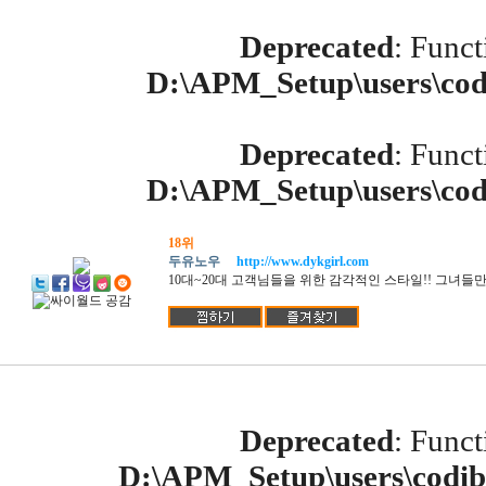
Deprecated
: Funct
D:\APM_Setup\users\codi
Deprecated
: Funct
D:\APM_Setup\users\codi
18위
두유노우
http://www.dykgirl.com
10대~20대 고객님들을 위한 감각적인 스타일!! 그녀들만
Deprecated
: Funct
D:\APM_Setup\users\codibe