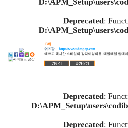
D:\APM_Setup\users\codi
Deprecated
: Funct
D:\APM_Setup\users\codi
13위
쉬즈팝
http://www.shespop.com
예쁘고 섹시한 스타일의 감각여성의류, 매일매일 업데
Deprecated
: Funct
D:\APM_Setup\users\codibe
Deprecated
: Funct