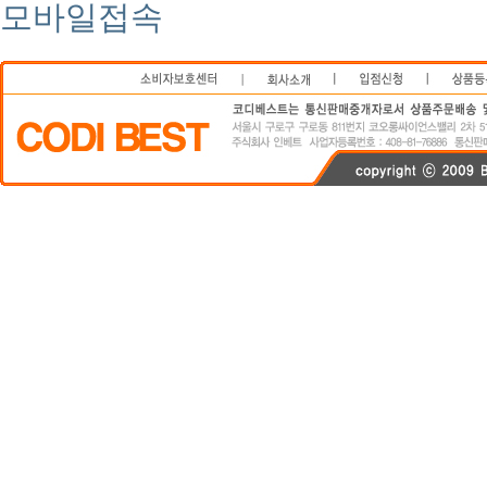
모바일접속
연예인쇼핑몰
코디베스트
비키니
스타일난다
가디건
니트
후드티
커플티
정장
코디베
티
커플티
정장
코디베스트닷컴
이영래짱
codibest
codibest.com
스커드 쇼핑몰
청바지
미니스커트