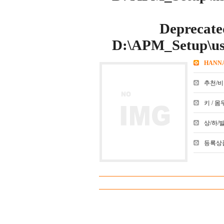
Deprecate
D:\APM_Setup\use
HANN
추천/비추천
키 / 몸무
상/하/발 :
등록상품