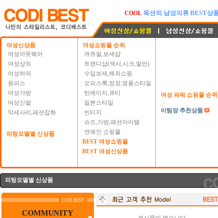
옥션의 남성의류 BEST상
COOL
여성신상품
여성쇼핑몰 순위
여성아웃웨어
캐쥬얼,보세샵
여성상의
트랜디샵(섹시,시크,얼반)
여성하의
수입보세,해외쇼핑
원피스
오피스룩,정장,명품스타일
여성가방
틴에이지,큐티
여성 파워 쇼핑몰 순위
여성신발
일본스타일
이팀장 추천상품
악세사리,패션잡화
빈티지
슈즈,가방,패션아이템
연예인 쇼핑몰
피팅모델별 신상품
BEST 여성쇼핑몰
BEST 여성신상품
피팅모델별 신상품
COMMUNITY