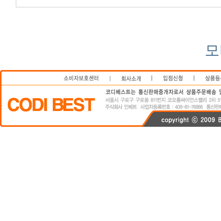
모
연예인쇼핑몰
코디베스트
비키니
스타일난다
가디건
니트
후드티
커플티
정장
코디베
티
커플티
정장
코디베스트닷컴
이영래짱
codibest
codibest.com
스커드 쇼핑몰
청바지