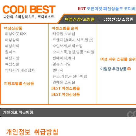
오픈마켓 패션상품도 코디베
HOT
옥션 BEST 여성의류
NEW
옥션의 남성의류 BEST상
COOL
여성신상품
여성쇼핑몰 순위
여성아웃웨어
캐쥬얼,보세샵
여성상의
트랜디샵(섹시,시크,얼반)
여성하의
수입보세,해외쇼핑
원피스
오피스룩,정장,명품스타일
여성가방
틴에이지,큐티
여성 파워 쇼핑몰 순위
여성신발
일본스타일
이팀장 추천상품
악세사리,패션잡화
빈티지
슈즈,가방,패션아이템
연예인 쇼핑몰
피팅모델별 신상품
BEST 여성쇼핑몰
BEST 여성신상품
개인정보 취급방침